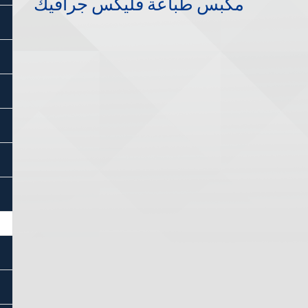
مكبس طباعة فليكس جرافيك