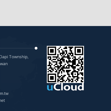
 Dapi Township,
iwan
m.tw
net