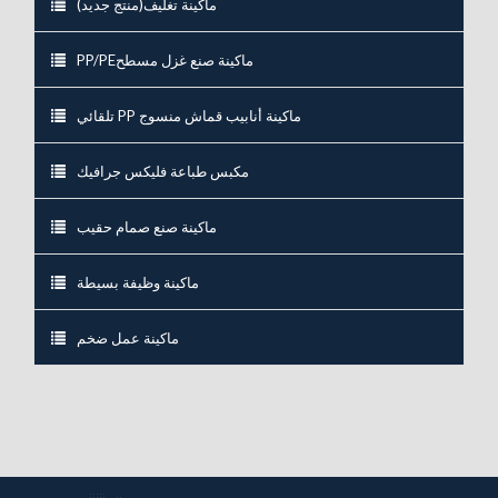
ماكينة تغليف(منتج جديد)
PP/PEماكينة صنع غزل مسطح
تلقائي PP ماكينة أنابيب قماش منسوج
مكبس طباعة فليكس جرافيك
ماكينة صنع صمام حقيب
ماكينة وظيفة بسيطة
ماكينة عمل ضخم