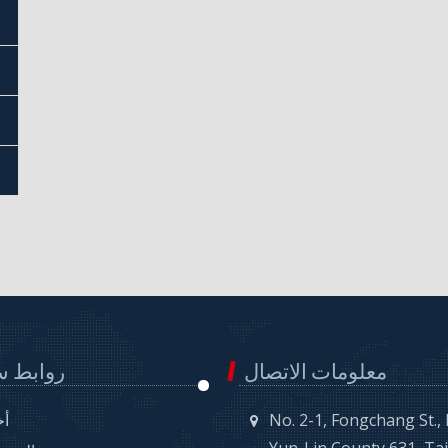
معلومات الاتصال
روابط س
No. 2-1, Fongchang St.,
أخ